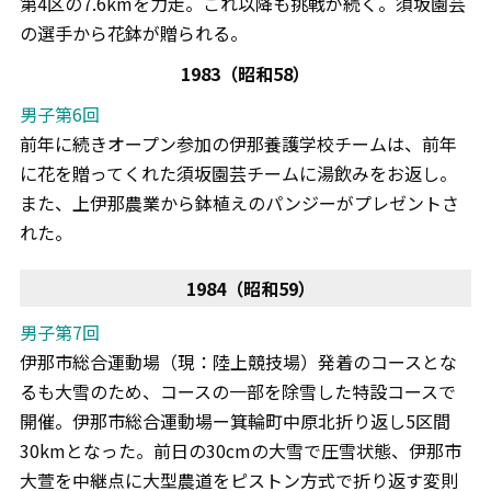
第4区の7.6kmを力走。これ以降も挑戦が続く。須坂園芸
の選手から花鉢が贈られる。
1983（昭和58）
男子第6回
前年に続きオープン参加の伊那養護学校チームは、前年
に花を贈ってくれた須坂園芸チームに湯飲みをお返し。
また、上伊那農業から鉢植えのパンジーがプレゼントさ
れた。
1984（昭和59）
男子第7回
伊那市総合運動場（現：陸上競技場）発着のコースとな
るも大雪のため、コースの一部を除雪した特設コースで
開催。伊那市総合運動場ー箕輪町中原北折り返し5区間
30kmとなった。前日の30cmの大雪で圧雪状態、伊那市
大萱を中継点に大型農道をピストン方式で折り返す変則