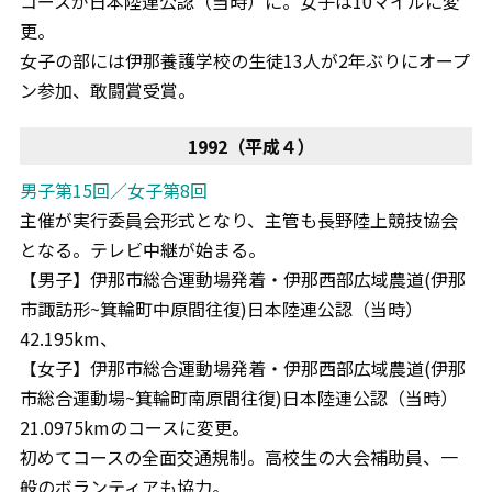
コースが日本陸連公認（当時）に。女子は10マイルに変
更。
女子の部には伊那養護学校の生徒13人が2年ぶりにオープ
ン参加、敢闘賞受賞。
1992（平成４）
男子第15回／女子第8回
主催が実行委員会形式となり、主管も長野陸上競技協会
となる。テレビ中継が始まる。
【男子】伊那市総合運動場発着・伊那西部広域農道(伊那
市諏訪形~箕輪町中原間往復)日本陸連公認（当時）
42.195km、
【女子】伊那市総合運動場発着・伊那西部広域農道(伊那
市総合運動場~箕輪町南原間往復)日本陸連公認（当時）
21.0975kmのコースに変更。
初めてコースの全面交通規制。高校生の大会補助員、一
般のボランティアも協力。