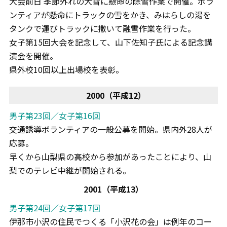
大会前日 季節外れの大雪に懸命の除雪作業で開催。ボラ
ンティアが懸命にトラックの雪をかき、みはらしの湯を
タンクで運びトラックに撒いて融雪作業を行った。
女子第15回大会を記念して、山下佐知子氏による記念講
演会を開催。
県外校10回以上出場校を表彰。
2000（平成12）
男子第23回／女子第16回
交通誘導ボランティアの一般公募を開始。県内外28人が
応募。
早くから山梨県の高校から参加があったことにより、山
梨でのテレビ中継が開始される。
2001（平成13）
男子第24回／女子第17回
伊那市小沢の住民でつくる「小沢花の会」は例年のコー