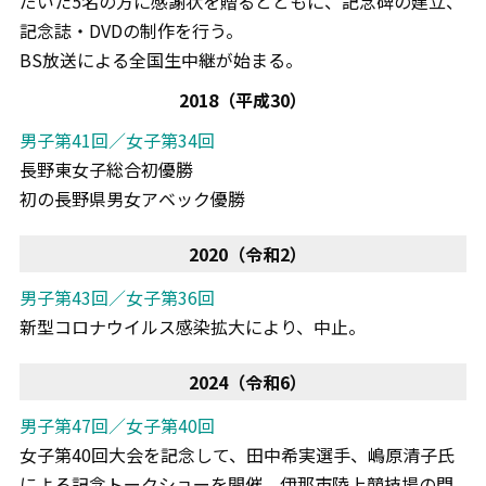
だいた5名の方に感謝状を贈るとともに、記念碑の建立、
記念誌・DVDの制作を行う。
BS放送による全国生中継が始まる。
2018（平成30）
男子第41回／女子第34回
長野東女子総合初優勝
初の長野県男女アベック優勝
2020（令和2）
男子第43回／女子第36回
新型コロナウイルス感染拡大により、中止。
2024（令和6）
男子第47回／女子第40回
女子第40回大会を記念して、田中希実選手、嶋原清子氏
による記念トークショーを開催。伊那市陸上競技場の門