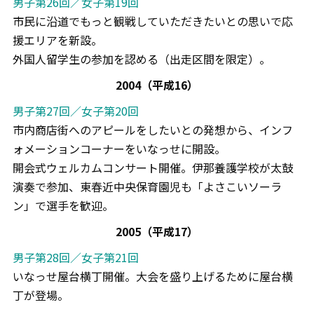
男子第26回／女子第19回
市民に沿道でもっと観戦していただきたいとの思いで応
援エリアを新設。
外国人留学生の参加を認める（出走区間を限定）。
2004（平成16）
男子第27回／女子第20回
市内商店街へのアピールをしたいとの発想から、インフ
ォメーションコーナーをいなっせに開設。
開会式ウェルカムコンサート開催。伊那養護学校が太鼓
演奏で参加、東春近中央保育園児も「よさこいソーラ
ン」で選手を歓迎。
2005（平成17）
男子第28回／女子第21回
いなっせ屋台横丁開催。大会を盛り上げるために屋台横
丁が登場。