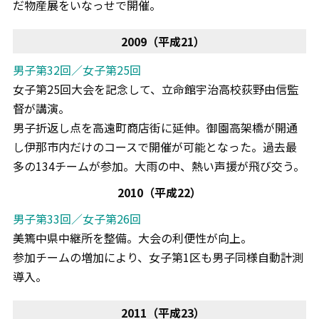
だ物産展をいなっせで開催。
2009（平成21）
男子第32回／女子第25回
女子第25回大会を記念して、立命館宇治高校荻野由信監
督が講演。
男子折返し点を高遠町商店街に延伸。御園高架橋が開通
し伊那市内だけのコースで開催が可能となった。過去最
多の134チームが参加。大雨の中、熱い声援が飛び交う。
2010（平成22）
男子第33回／女子第26回
美篶中県中継所を整備。大会の利便性が向上。
参加チームの増加により、女子第1区も男子同様自動計測
導入。
2011（平成23）