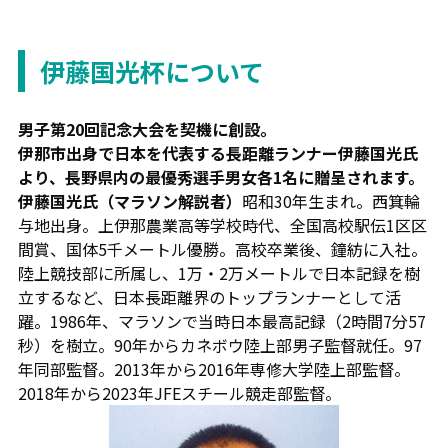
伊藤国光杯について
男子第20回記念大会を契機に創設。
伊那市出身で日本を代表する長距離ランナー伊藤国光氏
より、長野県内の最優秀選手男女各1名に贈呈されます。
伊藤国光氏（マラソン解説者）
昭和30年生まれ。西箕輪
与地出身。上伊那農業高等学校時代、全国高校駅伝1区区
間賞、国体5千メートル優勝。高校卒業後、鐘紡に入社。
陸上競技部に所属し、1万・2万メートルで日本記録を樹
立するなど、日本長距離界のトップランナーとして活
躍。1986年、マラソンで当時日本最高記録（2時間7分57
秒）を樹立。90年からカネボウ陸上部男子監督就任。97
年同部監督。2013年から2016年専修大学陸上部監督。
2018年から2023年JFEスチール競走部監督。