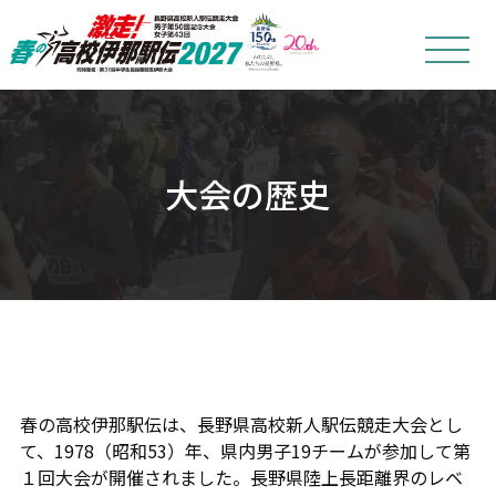
toggle
navigat
大会の歴史
春の高校伊那駅伝は、長野県高校新人駅伝競走大会とし
て、1978（昭和53）年、県内男子19チームが参加して第
１回大会が開催されました。長野県陸上長距離界のレベ